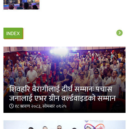
INDEX
शिवहरि बैरागीलाई दीर्घ सम्मानः पचास
जनालाई एभर ग्रीन वर्ल्डवाइडको सम्मान
१८ श्रावण २०८३, सोमबार ०९:२५